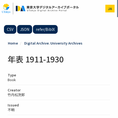
Skip
to
JA
main
content
CSV
JSON
refer/BibIX
Home
Digital Archive. University Archives
年表 1911-1930
Type
Book
Creator
竹内松次郎
Issued
不明