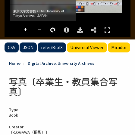
CSV
JSON
refer/BibIX
Universal Viewer
Mirador
Home
Digital Archive. University Archives
写真〔卒業生・教員集合写
真〕
Type
Book
Creator
〔K.OGAWA（撮影）〕