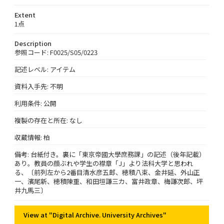
Extent
1点
Description
参照コード: F0025/S05/0223
記述レベル: アイテム
資料入手先: 不明
利用条件: 公開
複製の存在と所在: なし
収蔵情報: 柏
備考: 台紙付き。裏に「東京帝國大學庶務課」の記述（後年記載）
あり。教員の顔ぶれや学生の襟章「J」より法科大学と思われ
る、〔前列左から2番目清水彦五郎、穂積八束、金井延、外山正
一、濱尾新、穂積陳重、和田垣謙三カ、富井政章、梅謙次郎、坪
井九馬三〕
View at "Digital Archive. University Archives"