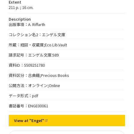
Extent
211 p. ; 16 cm.
Description
出版事項：A. Riffarth
コレクション名2：エンゲル文庫
所蔵：経図・収蔵庫;Eco.Lib.Vault
請求記号：エンゲル文庫:589
資料ID：5509251780
資料区分：古典籍;Precious Books
公開方法：オンライン;Online
データ形式：pdf
書誌番号：ENGE00061
View at
"Engel"