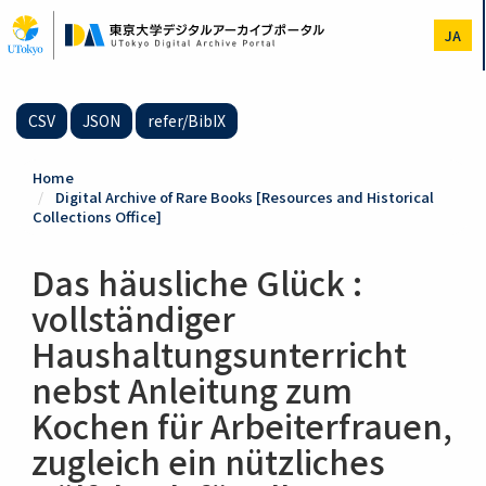
Skip
to
JA
main
content
CSV
JSON
refer/BibIX
Home
Digital Archive of Rare Books [Resources and Historical
Collections Office]
Das häusliche Glück :
vollständiger
Haushaltungsunterricht
nebst Anleitung zum
Kochen für Arbeiterfrauen,
zugleich ein nützliches