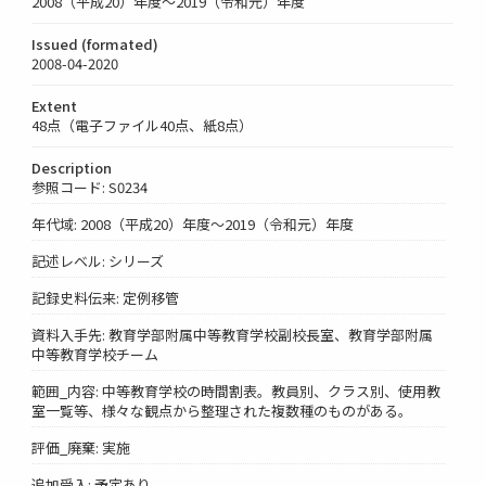
2008（平成20）年度～2019（令和元）年度
Issued (formated)
2008-04-2020
Extent
48点（電子ファイル40点、紙8点）
Description
参照コード: S0234
年代域: 2008（平成20）年度～2019（令和元）年度
記述レベル: シリーズ
記録史料伝来: 定例移管
資料入手先: 教育学部附属中等教育学校副校長室、教育学部附属
中等教育学校チーム
範囲_内容: 中等教育学校の時間割表。教員別、クラス別、使用教
室一覧等、様々な観点から整理された複数種のものがある。
評価_廃棄: 実施
追加受入: 予定あり