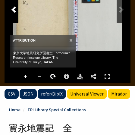
CSV
JSON
refer/BibIX
Universal Viewer
Mirador
Home
ERI Library Special Collections
寶永地震記 全