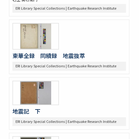
ERI Library Special Collections | Earthquake Research Institute
東華全録 同續録 地震抜萃
ERI Library Special Collections | Earthquake Research Institute
地震記 下
ERI Library Special Collections | Earthquake Research Institute