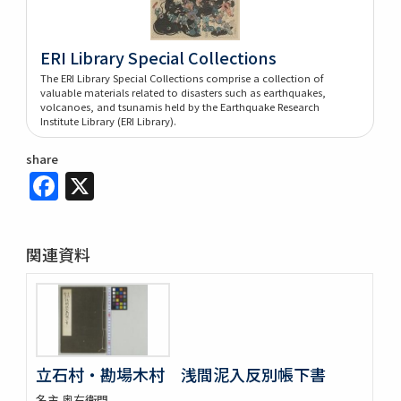
ERI Library Special Collections
The ERI Library Special Collections comprise a collection of
valuable materials related to disasters such as earthquakes,
volcanoes, and tsunamis held by the Earthquake Research
Institute Library (ERI Library).
share
Facebook
X
関連資料
立石村・勘場木村 浅間泥入反別帳下書
名主 奥右衛門