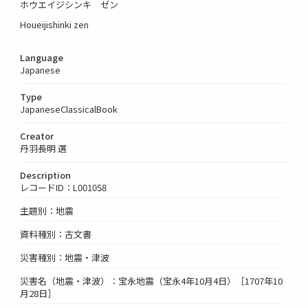
ホウエイジシンキ ゼン
Houeijishinki zen
Language
Japanese
Type
JapaneseClassicalBook
Creator
丹羽長明 選
Description
レコードID：L001058
主題別：地震
資料種別：古文書
災害種別：地震・津波
災害名（地震・津波）：宝永地震（宝永4年10月4日）［1707年10
月28日］