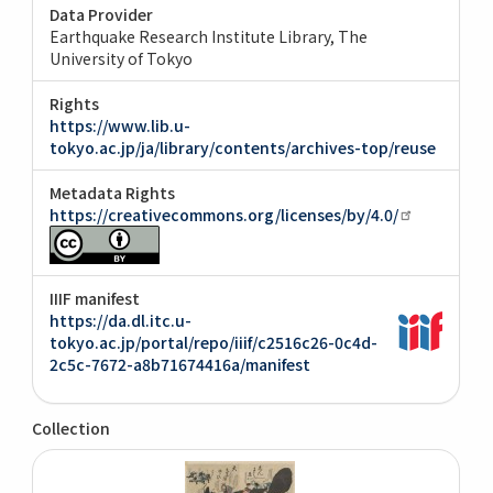
Data Provider
Earthquake Research Institute Library, The
University of Tokyo
Rights
https://www.lib.u-
tokyo.ac.jp/ja/library/contents/archives-top/reuse
Metadata Rights
https://creativecommons.org/licenses/by/4.0/
IIIF manifest
https://da.dl.itc.u-
tokyo.ac.jp/portal/repo/iiif/c2516c26-0c4d-
2c5c-7672-a8b71674416a/manifest
Collection