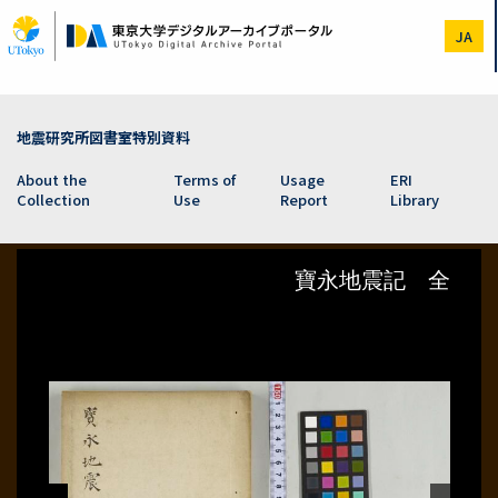
Skip
to
JA
main
content
地震研究所図書室特別資料
About the
Terms of
Usage
ERI
Collection
Use
Report
Library