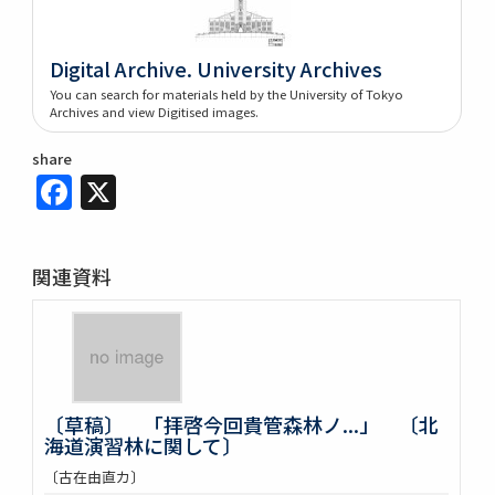
Digital Archive. University Archives
You can search for materials held by the University of Tokyo
Archives and view Digitised images.
share
Facebook
X
関連資料
〔草稿〕 「拝啓今回貴管森林ノ...」 〔北
海道演習林に関して〕
〔古在由直カ〕