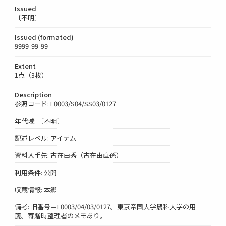
Issued
〔不明〕
Issued (formated)
9999-99-99
Extent
1点（3枚）
Description
参照コード: F0003/S04/SS03/0127
年代域: 〔不明〕
記述レベル: アイテム
資料入手先: 古在由秀（古在由直孫）
利用条件: 公開
収蔵情報: 本郷
備考: 旧番号＝F0003/04/03/0127。東京帝国大学農科大学の用
箋。寄贈時整理者のメモあり。