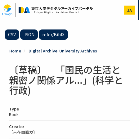
Skip
to
JA
main
content
CSV
JSON
refer/BibIX
Home
Digital Archive. University Archives
〔草稿〕 「国民の生活と
親密ノ関係アル...」(科学と
行政)
Type
Book
Creator
〔古在由直カ〕