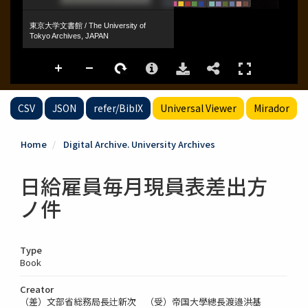
CSV
JSON
refer/BibIX
Universal Viewer
Mirador
Home
Digital Archive. University Archives
日給雇員毎月現員表差出方
ノ件
Type
Book
Creator
（差）文部省総務局長辻新次 （受）帝国大學總長渡邉洪基