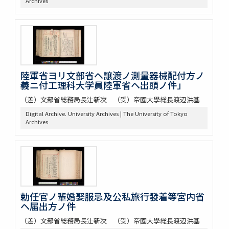
Archives
陸軍省ヨリ文部省ヘ譲渡ノ測量器械配付方ノ
義ニ付工理科大学員陸軍省ヘ出頭ノ件」
（差）文部省総務局長辻新次 （受）帝國大學総長渡辺洪基
Digital Archive. University Archives | The University of Tokyo
Archives
勅任官ノ輩婚娶服忌及公私旅行發着等宮内省
ヘ届出方ノ件
（差）文部省総務局長辻新次 （受）帝國大學総長渡辺洪基