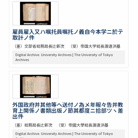
雇員雇入又ハ嘱托員嘱托ノ義自今本学ニ於テ
取計ノ件
（差）文部省総務局長辻新次 （受）帝国大学総長渡邉洪基
Digital Archive. University Archives | The University of Tokyo
Archives
外国政府并其他等ヘ送付ノ為メ年報々告并教
育上関係ノ書類出版ノ節其都度ニ拾部ツヽ差
出件
（差）総務局長辻新次 （受）帝國大學総長渡邉洪基
Digital Archive. University Archives | The University of Tokyo