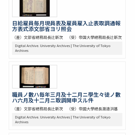
日給雇員毎月現員表及雇員雇入止表取調通報
方表式添文部省ヨリ照会
（差）文部省總務局長辻新次 （受）帝国大學總務局長辻新次
Digital Archive. University Archives | The University of Tokyo
Archives
職員ノ數ハ毎年三月及十二月ニ學生々徒ノ數
ハ六月及十二月ニ取調開申スル件
（差）文部省總務局長辻新次 （受）帝國大學總長渡邉洪基
Digital Archive. University Archives | The University of Tokyo
Archives