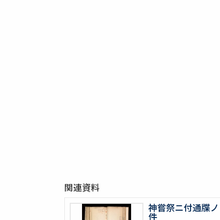
関連資料
神嘗祭ニ付通牒ノ
件