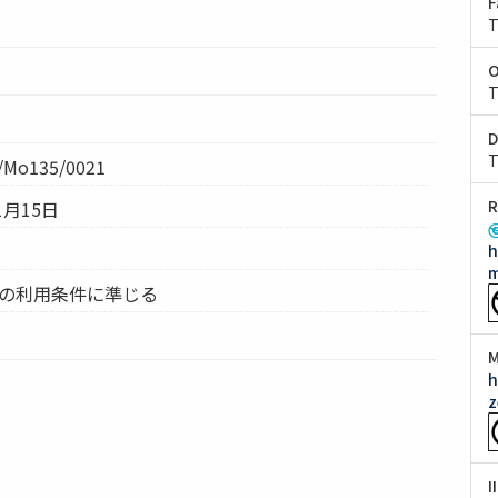
F
T
O
T
D
T
Mo135/0021
R
1月15日
h
m
ムの利用条件に準じる
M
h
z
I