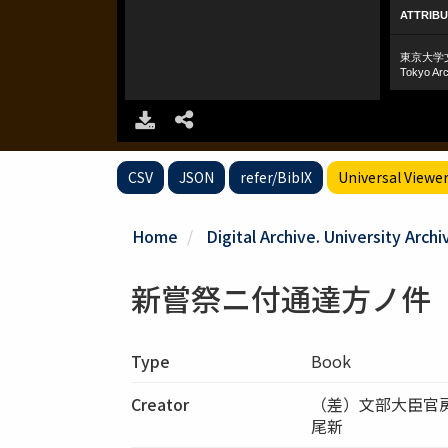
CSV
JSON
refer/BibIX
Universal Viewe
Home
Digital Archive. University Archi
新嘗祭ニ付通達方ノ件
Type
Book
Creator
（差）文部大臣官
尾新