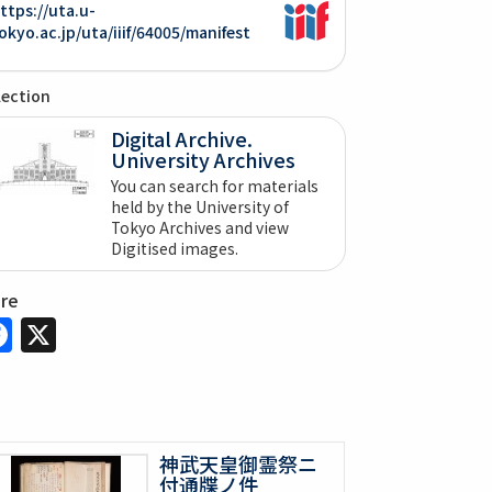
ttps://uta.u-
okyo.ac.jp/uta/iiif/64005/manifest
lection
Digital Archive.
University Archives
You can search for materials
held by the University of
Tokyo Archives and view
Digitised images.
are
Facebook
X
神武天皇御霊祭ニ
付通牒ノ件