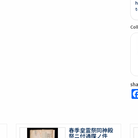
h
t
Col
sh
春季皇霊祭同神殿
祭ニ付通牒ノ件