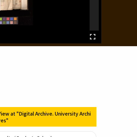
View at "Digital Archive. University Archi
ves"