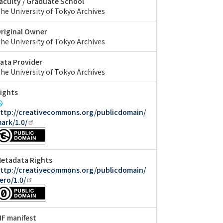
aculty / Graduate School
he University of Tokyo Archives
riginal Owner
he University of Tokyo Archives
ata Provider
he University of Tokyo Archives
ights
ttp://creativecommons.org/publicdomain/
ark/1.0/
etadata Rights
ttp://creativecommons.org/publicdomain/
ero/1.0/
IIF manifest