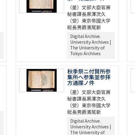
（差）文部大臣官房
秘書課長黒澤次久
（受）東京帝國大学
総長男爵濱尾新
Digital Archive.
University Archives |
The University of
Tokyo Archives
秋季祭ニ付賢所参
集所ヘ参集並参拝
方通牒ノ件
（差）文部大臣官房
秘書課長黒澤次久
（受）東京帝國大学
総長男爵濱尾新
Digital Archive.
University Archives |
The University of