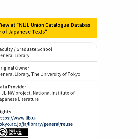
View at "NIJL Union Catalogue Databas
e of Japanese Texts"
aculty / Graduate School
eneral Library
riginal Owner
eneral Library, The University of Tokyo
ata Provider
IJL-NW project, National Institute of
apanese Literature
ights
ttps://www.lib.u-
okyo.ac.jp/ja/library/general/reuse