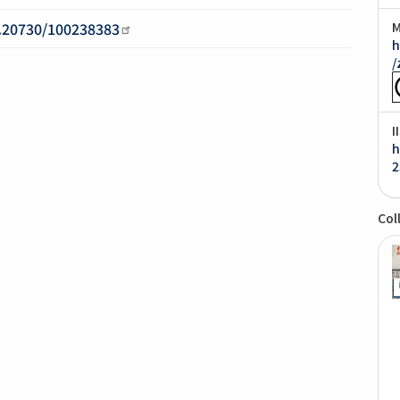
0.20730/100238383
M
h
/
I
h
2
Col