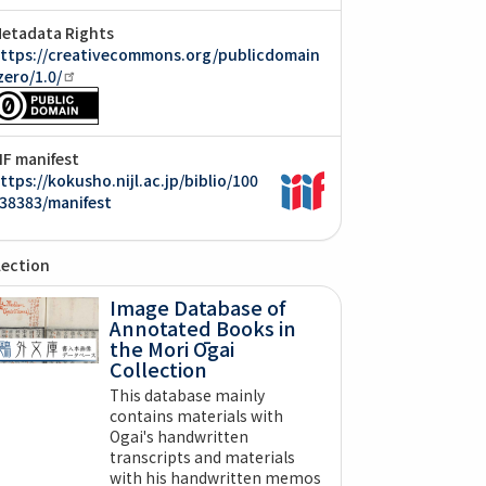
etadata Rights
ttps://creativecommons.org/publicdomain
zero/1.0/
IIF manifest
ttps://kokusho.nijl.ac.jp/biblio/100
38383/manifest
lection
Image Database of
Annotated Books in
the Mori Ōgai
Collection
This database mainly
contains materials with
Ogai's handwritten
transcripts and materials
with his handwritten memos