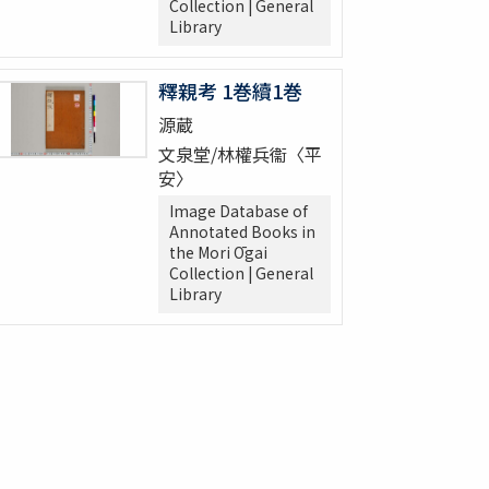
Collection | General
Library
釋親考 1巻續1巻
源蔵
文泉堂/林權兵衞〈平
安〉
Image Database of
Annotated Books in
the Mori Ōgai
Collection | General
Library