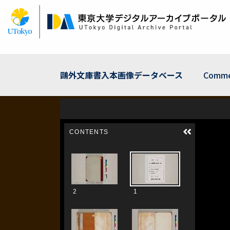
Skip
to
main
content
鷗外文庫書入本画像データベース
Comme