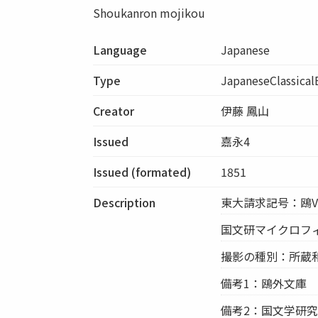
Shoukanron mojikou
Language
Japanese
Type
JapaneseClassica
Creator
伊藤 鳳山
Issued
嘉永4
Issued (formated)
1851
Description
東大請求記号：鴎V11
国文研マイクロフィル
撮影の種別：所蔵
備考1：鴎外文庫
備考2：国文学研