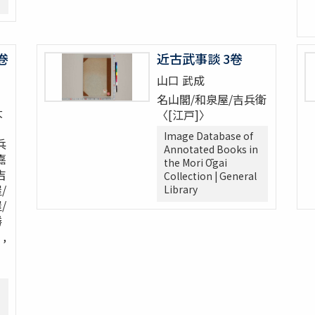
卷
近古武事談 3卷
山口 武成
名山閣/和泉屋/吉兵衛
大
〈[江戸]〉
Image Database of
兵
Annotated Books in
嘉
the Mori Ōgai
吉
Collection | General
/
Library
/
勝
,