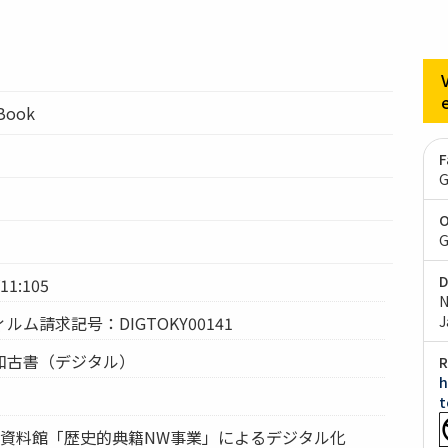
lBook
F
G
O
G
D
:105
N
ム請求記号：DIGTOKY00141
J
和古書（デジタル）
R
h
t
究資料館「歴史的典籍NW事業」によるデジタル化