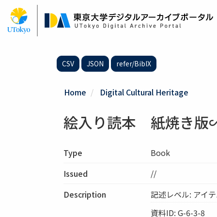
Skip
to
main
content
CSV
JSON
refer/BibIX
Home
Digital Cultural Heritage
絵入り読本 紙焼き版∽G-
Type
Book
Issued
//
Description
記述レベル: アイ
資料ID: G-6-3-8