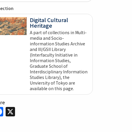
lection
Digital Cultural
Heritage
A part of collections in Multi-
media and Socio-
information Studies Archive
and III/GSII Library
(Interfaculty Initiative in
Information Studies,
Graduate School of
Interdisciplinary Information
Studies Library), the
Unviersity of Tokyo are
available on this page.
are
Facebook
X