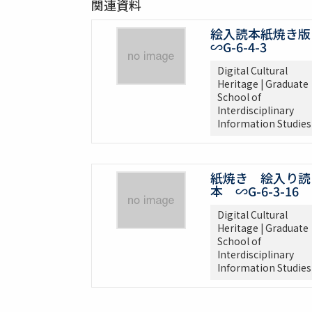
関連資料
絵入読本紙焼き版
∽G-6-4-3
Digital Cultural
Heritage | Graduate
School of
Interdisciplinary
Information Studies
紙焼き 絵入り読
本 ∽G-6-3-16
Digital Cultural
Heritage | Graduate
School of
Interdisciplinary
Information Studies