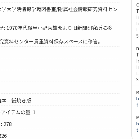
O
京大学大学院情報学環図書室/附属社会情報研究資料セン
T
I
I
歴: 1970年代後半小野秀雄邸より旧新聞研究所に移
L
S
研究資料センター貴重資料保存スペースに移管。
D
T
I
I
L
S
R
h
り読本 紙焼き版
t
アイテムの量: 1
M
 278
h
t
26