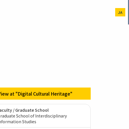
JA
View at "Digital Cultural Heritage"
aculty / Graduate School
raduate School of Interdisciplinary
nformation Studies