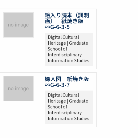
絵入り読本（諷刺
画） 紙焼き版
∽G-6-3-5
Digital Cultural
Heritage | Graduate
School of
Interdisciplinary
Information Studies
婦人図 紙焼き版
∽G-6-3-7
Digital Cultural
Heritage | Graduate
School of
Interdisciplinary
Information Studies