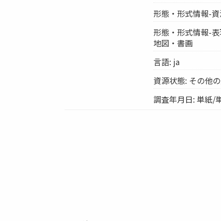
形態・形式情報-資
形態・形式情報-表
地図・書画
言語: ja
資源状態: その他
調査年月日: 単紙/