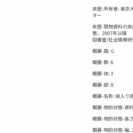
来歴-所有者: 東
ター
来歴-現物資料の来
管。2007年以降
図書室/社会情報
概要-箱: G
概要-群: 6
概要-体: 3
概要-部: 8
概要-名称: 絵入
概要-物的状態-資料
概要-物的状態-長さ:
概要-物的状態-幅: 2