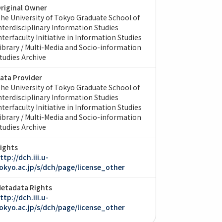
riginal Owner
he University of Tokyo Graduate School of
nterdisciplinary Information Studies
nterfaculty Initiative in Information Studies
ibrary / Multi-Media and Socio-information
tudies Archive
ata Provider
he University of Tokyo Graduate School of
nterdisciplinary Information Studies
nterfaculty Initiative in Information Studies
ibrary / Multi-Media and Socio-information
tudies Archive
ights
ttp://dch.iii.u-
okyo.ac.jp/s/dch/page/license_other
etadata Rights
ttp://dch.iii.u-
okyo.ac.jp/s/dch/page/license_other