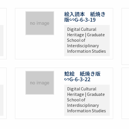
絵入読本 紙焼き
版∽G-6-3-19
Digital Cultural
Heritage | Graduate
School of
Interdisciplinary
Information Studies
鯰絵 紙焼き版
∽G-6-3-22
Digital Cultural
Heritage | Graduate
School of
Interdisciplinary
Information Studies