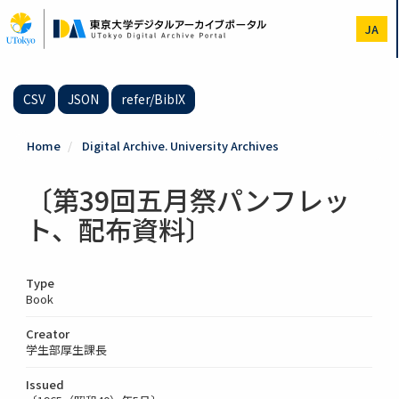
Skip
to
JA
main
content
CSV
JSON
refer/BibIX
Home
Digital Archive. University Archives
〔第39回五月祭パンフレッ
ト、配布資料〕
Type
Book
Creator
学生部厚生課長
Issued