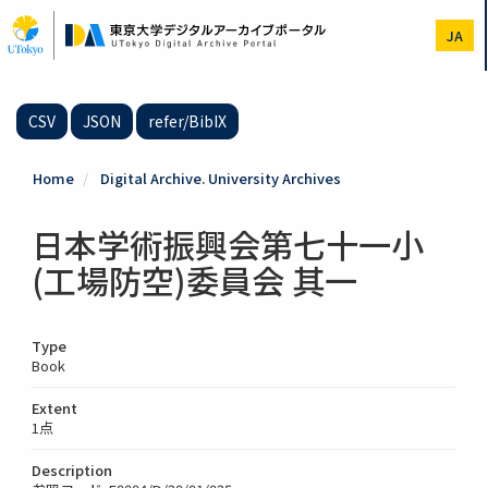
Skip
to
JA
main
content
CSV
JSON
refer/BibIX
Home
Digital Archive. University Archives
日本学術振興会第七十一小
(工場防空)委員会 其一
Type
Book
Extent
1点
Description