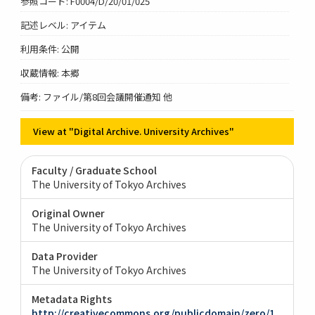
参照コード: F0004/D/20/01/025
記述レベル: アイテム
利用条件: 公開
収蔵情報: 本郷
備考: ファイル/第8回会議開催通知 他
View at "Digital Archive. University Archives"
Faculty / Graduate School
The University of Tokyo Archives
Original Owner
The University of Tokyo Archives
Data Provider
The University of Tokyo Archives
Metadata Rights
http://creativecommons.org/publicdomain/zero/1.