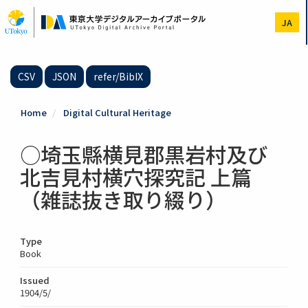
Skip
to
JA
main
content
CSV
JSON
refer/BibIX
Home
Digital Cultural Heritage
○埼玉縣横見郡黒岩村及び
北吉見村横穴探究記 上篇
（雑誌抜き取り綴り）
Type
Book
Issued
1904/5/