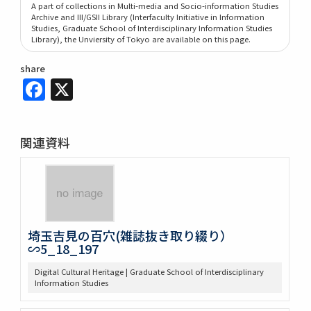
A part of collections in Multi-media and Socio-information Studies
Archive and III/GSII Library (Interfaculty Initiative in Information
Studies, Graduate School of Interdisciplinary Information Studies
Library), the Unviersity of Tokyo are available on this page.
share
Facebook
X
関連資料
埼玉吉見の百穴(雑誌抜き取り綴り）
∽5_18_197
Digital Cultural Heritage | Graduate School of Interdisciplinary
Information Studies