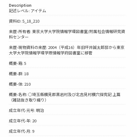
Description
記述レベル: アイテム
資料ID: 5_18_210
来歴-所有者: 東京大学大学院情報学環図書室/附属社会情報研究資
料センター
来歴-現物資料の来歴: 2004（平成16）年旧坪井誠太郎邸から東京
大学大学院情報学環学際情報学府図書室に移管
概要-箱: 5
概要-群: 18
概要-体: 210
概要-名称: ○埼玉縣横見郡黒岩村及び北吉見村横穴探究記 上篇
（雑誌抜き取り綴り）
成立年代-元号: 明治
成立年代-年: 20
成立年代-月: 9