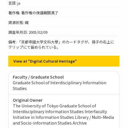
言語: ja
著作権: 著作権の保護期間満了
資源状態: 綴
調査年月日: 2005/02/09
備考: 「京都帝國大学文科大學」のカードタグが、冊子の右上に
クリップにて留められている。
View at "Digital Cultural Heritage"
Faculty / Graduate School
Graduate School of Interdisciplinary Information
Studies
Original Owner
The University of Tokyo Graduate School of
Interdisciplinary Information Studies Interfaculty
Initiative in Information Studies Library / Multi-Media
and Socio-information Studies Archive