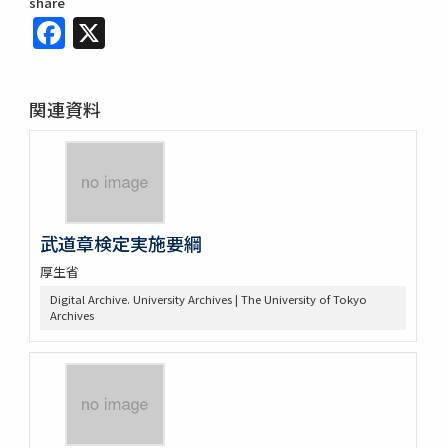
share
Facebook
X
関連資料
武道章検定実施要綱
厚生省
Digital Archive. University Archives | The University of Tokyo
Archives