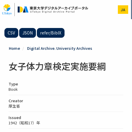
Skip
to
JA
main
content
CSV
JSON
refer/BibIX
Home
Digital Archive. University Archives
女子体力章検定実施要綱
Type
Book
Creator
厚生省
Issued
1942（昭和17）年