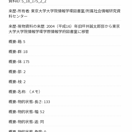
資料ID: 5_18_175_2_2
来歴-所有者: 東京大学大学院情報学環図書室/附属社会情報研究資
料センター
来歴-現物資料の来歴: 2004（平成16）年旧坪井誠太郎邸から東京
大学大学院情報学環学際情報学府図書室に移管
概要-箱: 5
概要-群: 18
概要-体: 175
概要-部: 2
概要-枝: 2
概要-名称: （メモ）
概要-物的状態-長さ: 133
概要-物的状態-幅: 52
概要-物的状態-返: 同
概要-物的状態-角度: 0