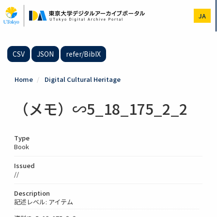
Skip
to
JA
main
content
CSV
JSON
refer/BibIX
Home
Digital Cultural Heritage
（メモ）∽5_18_175_2_2
Type
Book
Issued
//
Description
記述レベル: アイテム