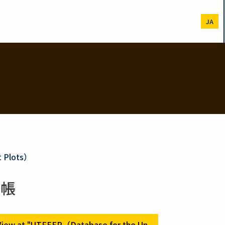
JA
t Plots）
野帳
View at "UTFEEP（Database for the Un