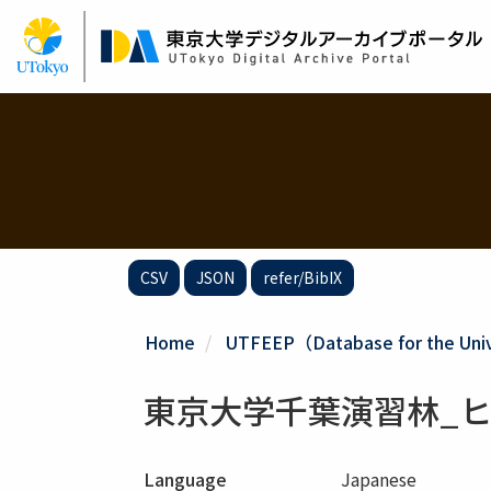
Skip
to
main
content
CSV
JSON
refer/BibIX
Home
UTFEEP（Database for the Unive
東京大学千葉演習林_ヒ
Language
Japanese