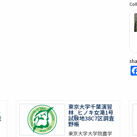
Col
sh
東京大学千葉演習
号
林_ヒノキ女滝1号
査
試験地38C7区調査
野帳
東京大学大学院農学