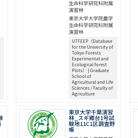
生命科学研究科附属
演習林
東京大学大学院農学
生命科学研究科附属
演習林
UTFEEP（Database
for the University of
Tokyo Forests
Experimental and
Ecological forest
Plots） | Graduate
School of
Agricultural and Life
Sciences / Faculty of
Agriculture
東京大学千葉演習
験
林_スギ郷台1号試
帳
験地11C1区調査野
帳