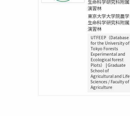
生命科学研究科附属
演習林
東京大学大学院農学
生命科学研究科附属
演習林
UTFEEP（Database
for the University of
Tokyo Forests
Experimental and
Ecological forest
Plots） | Graduate
School of
Agricultural and Life
Sciences / Faculty of
Agriculture