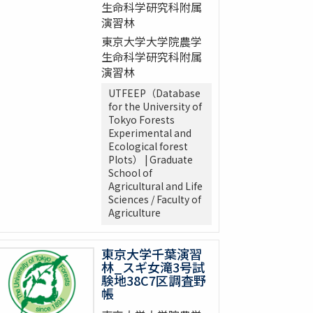
生命科学研究科附属
演習林
東京大学大学院農学
生命科学研究科附属
演習林
UTFEEP（Database
for the University of
Tokyo Forests
Experimental and
Ecological forest
Plots） | Graduate
School of
Agricultural and Life
Sciences / Faculty of
Agriculture
東京大学千葉演習
林_スギ女滝3号試
験地38C7区調査野
帳