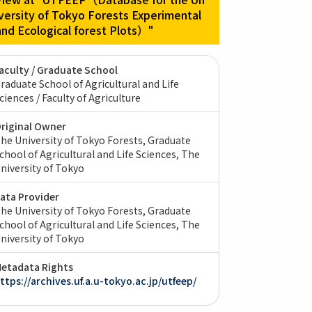
iversity of Tokyo Forests Experimental
and Ecological forest Plots）"
aculty / Graduate School
raduate School of Agricultural and Life
ciences / Faculty of Agriculture
riginal Owner
he University of Tokyo Forests, Graduate
chool of Agricultural and Life Sciences, The
niversity of Tokyo
ata Provider
he University of Tokyo Forests, Graduate
chool of Agricultural and Life Sciences, The
niversity of Tokyo
etadata Rights
ttps://archives.uf.a.u-tokyo.ac.jp/utfeep/