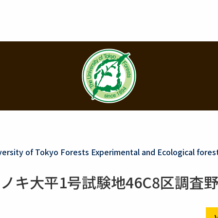
rsity of Tokyo Forests Experimental and Ecological fores
ノキ大平1号試験地46C8区調査