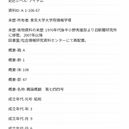
記述レベル: アイテム
資料ID: A-1-106-67
来歴-所有者: 東京大学大学院情報学環
来歴-現物資料の来歴: 1970年代後半小野秀雄邸より旧新聞研究所
に移管。2007年以降
図書室/社会情報研究資料センターにて再配置。
概要-箱: A
概要-群: 1
概要-体: 106
概要-部: 67
概要-名称: 輿論概観 第七四四号
成立年代-元号: 昭和
成立年代-年: 3
成立年代-月: 9
成立年代-日: 6