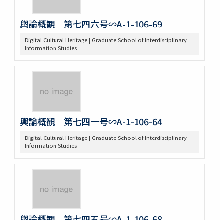
輿論概観 第七四六号∽A-1-106-69
Digital Cultural Heritage | Graduate School of Interdisciplinary
Information Studies
輿論概観 第七四一号∽A-1-106-64
Digital Cultural Heritage | Graduate School of Interdisciplinary
Information Studies
輿論概観 第七四五号∽A-1-106-68