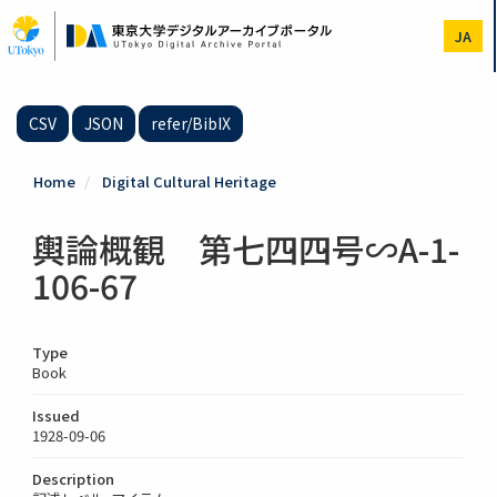
Skip
to
JA
main
content
CSV
JSON
refer/BibIX
Home
Digital Cultural Heritage
輿論概観 第七四四号∽A-1-
106-67
Type
Book
Issued
1928-09-06
Description