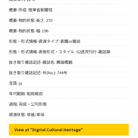
概要-作成: 陸軍省新聞班
概要-物的状態-長さ: 270
概要-物的状態-幅: 196
形態・形式情報-資源タイプ: 新聞or雑誌
形態・形式情報-表現形式・スタイル: 02逐次刊行-雑誌類
抜き取り雑誌記述-雑誌名: 輿論概観
抜き取り雑誌記述-号(No.): 744号
言語: ja
年代範囲: 昭和戦前
過程: 完成・公刊形態
資源状態: 単紙/単体
View at "Digital Cultural Heritage"