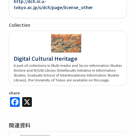
http://dch.iii.u-
tokyo.ac.jp/s/dch/page/license_other
Collection
Digital Cultural Heritage
A part of collections in Multi-media and Socio-information Studies
Archive and III/GSII Library (Interfaculty Initiative in Information
Studies, Graduate School of Interdisciplinary Information Studies
Library), the Unviersity of Tokyo are available on this page.
share
Facebook
X
関連資料