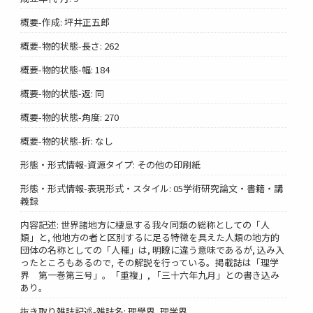
概要-作成: 坪井正五郎
概要-物的状態-長さ: 262
概要-物的状態-幅: 184
概要-物的状態-返: 同
概要-物的状態-角度: 270
概要-物的状態-折: なし
形態・形式情報-資源タイプ: その他の印刷紙
形態・形式情報-表現形式・スタイル: 05学術研究論文・書籍・講
義録
内容記述: 世界諸地方に棲息する我々同類の総称としての「人
類」と, 他地方の者と区別するに足る特徴を具えた人類の地方的
団体の名称としての「人種」は, 明瞭に違う意味であるが, 込み入
ったところもあるので, その解説を行っている。掲載誌は「理学
界 第一巻第三号」。「重複」, 「三十六年九月」との書き込み
あり。
抜き取り雑誌記述-雑誌名: 理學界, 理学界