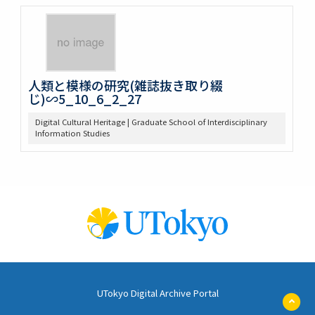
人類と模様の研究(雑誌抜き取り綴
じ)∽5_10_6_2_27
Digital Cultural Heritage | Graduate School of Interdisciplinary
Information Studies
UTokyo Digital Archive Portal
ペ
ー