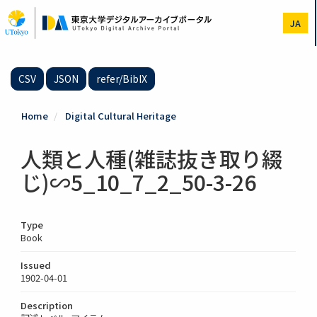
Skip
to
JA
main
content
CSV
JSON
refer/BibIX
Home
Digital Cultural Heritage
人類と人種(雑誌抜き取り綴
じ)∽5_10_7_2_50-3-26
Type
Book
Issued
1902-04-01
Description