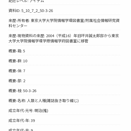
記述レベル: アイテム
資料ID: 5_10_7_2_50-3-26
来歴-所有者: 東京大学大学院情報学環図書室/附属社会情報研究資
料センター
来歴-現物資料の来歴: 2004（平成16）年旧坪井誠太郎邸から東京
大学大学院情報学環学際情報学府図書室に移管
概要-箱: 5
概要-群: 10
概要-体: 7
概要-部: 2
概要-枝: 50-3-26
概要-名称: 人類と人種(雑誌抜き取り綴じ)
成立年代-元号: 明治(推)
成立年代-年: 39
成立年代-月: 9