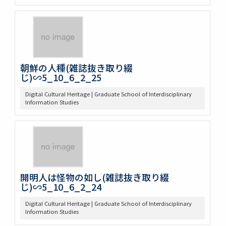
朝鮮の人種(雑誌抜き取り綴
じ)∽5_10_6_2_25
Digital Cultural Heritage | Graduate School of Interdisciplinary
Information Studies
開明人は怪物の如し(雑誌抜き取り綴
じ)∽5_10_6_2_24
Digital Cultural Heritage | Graduate School of Interdisciplinary
Information Studies