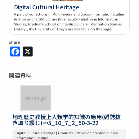
Digital Cultural Heritage
A part of collections in Multi-media and Socio-information Studies
Archive and III/GSII Library (Interfaculty Initiative in Information
Studies, Graduate School of Interdisciplinary Information Studies
Library), the Unviersity of Tokyo are available on this page.
share
Facebook
X
関連資料
地理歴史教授上人類学的知識の應用(雑誌抜
き取り綴じ)∽5_10_7_2_50-3-22
Digital Cultural Heritage | Graduate School of Interdisciplinary
Information Studies