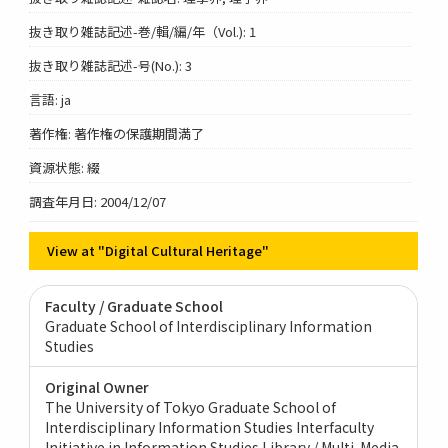
抜き取り雑誌記述-巻/輯/編/年（Vol.): 1
抜き取り雑誌記述-号(No.): 3
言語: ja
著作権: 著作権の保護期間満了
資源状態: 綴
調査年月日: 2004/12/07
View at "Digital Cultural Heritage"
Faculty / Graduate School
Graduate School of Interdisciplinary Information
Studies
Original Owner
The University of Tokyo Graduate School of
Interdisciplinary Information Studies Interfaculty
Initiative in Information Studies Library / Multi-Media