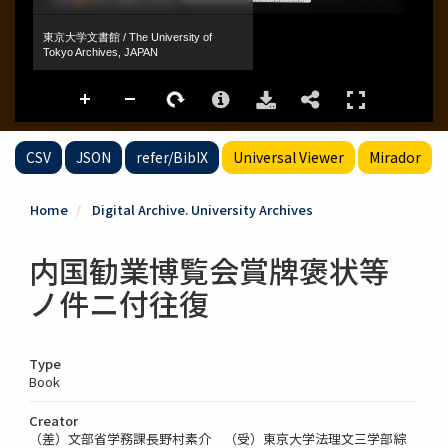
CSV
JSON
refer/BibIX
Universal Viewer
Mirador
Home
Digital Archive. University Archives
内国勧業博覧会賞牌褒状等
ノ件ニ付往復
Type
Book
Creator
（差）文部省学務課長野村素介 （受）東京大学法理文三学部綜