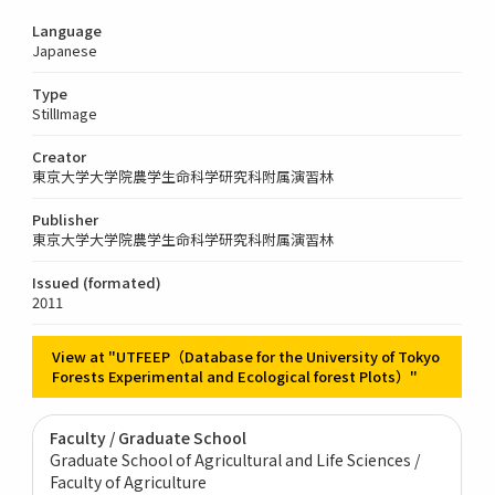
Language
Japanese
Type
StillImage
Creator
東京大学大学院農学生命科学研究科附属演習林
Publisher
東京大学大学院農学生命科学研究科附属演習林
Issued (formated)
2011
View at "UTFEEP（Database for the University of Tokyo
Forests Experimental and Ecological forest Plots）"
Faculty / Graduate School
Graduate School of Agricultural and Life Sciences /
Faculty of Agriculture