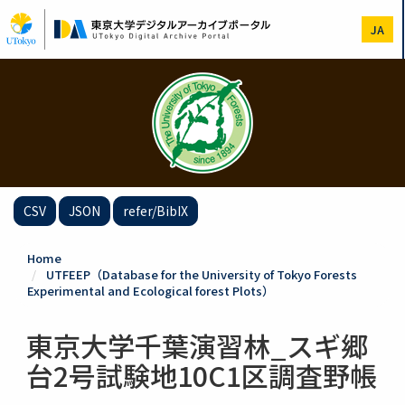
Skip
to
JA
main
content
CSV
JSON
refer/BibIX
Home
UTFEEP（Database for the University of Tokyo Forests
Experimental and Ecological forest Plots）
東京大学千葉演習林_スギ郷
台2号試験地10C1区調査野帳