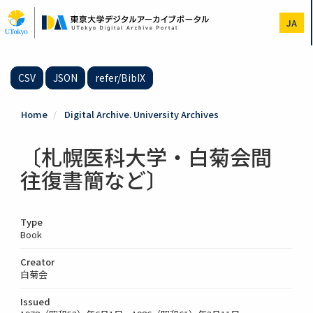
Skip
to
JA
main
content
CSV
JSON
refer/BibIX
Home
Digital Archive. University Archives
〔札幌医科大学・白菊会間
往復書簡など〕
Type
Book
Creator
白菊会
Issued