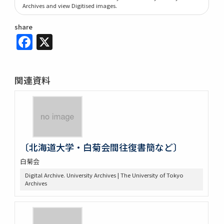
Archives and view Digitised images.
share
Facebook
X
関連資料
〔北海道大学・白菊会間往復書簡など〕
白菊会
Digital Archive. University Archives | The University of Tokyo
Archives