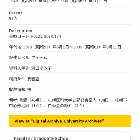
1978（昭和53）年6月1日～1986（昭和61）年3月11日
Extent
51点
Description
参照コード: F0121/S07/0174
年代域: 1978（昭和53）年6月1日～1986（昭和61）年3月11日
記述レベル: アイテム
資料入手先: 浜口ゆみ子
利用条件: 要審査
収蔵情報: 柏
備考: 書簡（46点）、札幌医科大学支部総会案内（3点）、札幌市
中心部地図（1点）、白菊会の紹介（1点）
View at "Digital Archive. University Archives"
Faculty / Graduate School