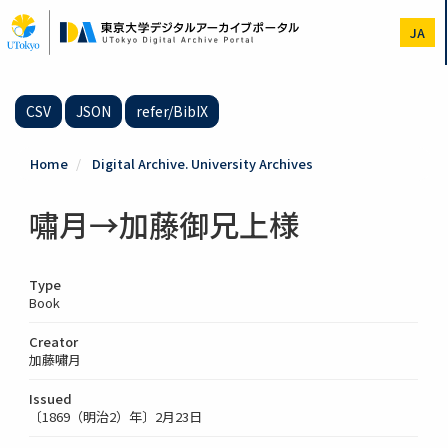
Skip
to
JA
main
content
CSV
JSON
refer/BibIX
Home
Digital Archive. University Archives
嘯月→加藤御兄上様
Type
Book
Creator
加藤嘯月
Issued
〔1869（明治2）年〕2月23日