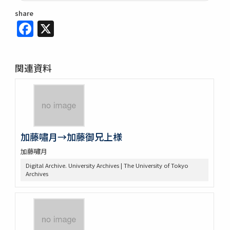
share
Facebook
X
関連資料
加藤嘯月→加藤御兄上様
加藤嘯月
Digital Archive. University Archives | The University of Tokyo
Archives