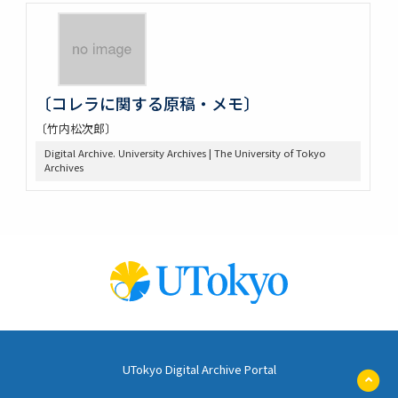
〔コレラに関する原稿・メモ〕
〔竹内松次郎〕
Digital Archive. University Archives | The University of Tokyo
Archives
UTokyo Digital Archive Portal
ペ
ー