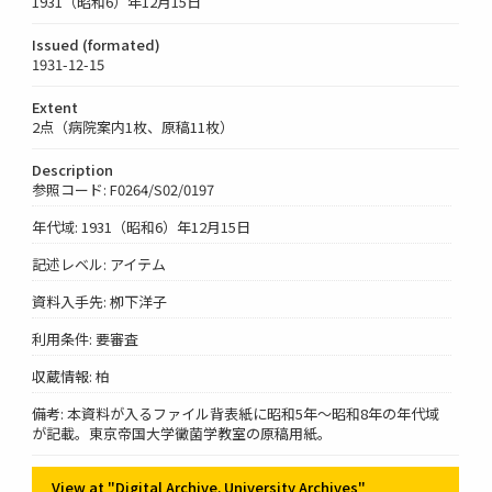
1931（昭和6）年12月15日
Issued (formated)
1931-12-15
Extent
2点（病院案内1枚、原稿11枚）
Description
参照コード: F0264/S02/0197
年代域: 1931（昭和6）年12月15日
記述レベル: アイテム
資料入手先: 栁下洋子
利用条件: 要審査
収蔵情報: 柏
備考: 本資料が入るファイル背表紙に昭和5年～昭和8年の年代域
が記載。東京帝国大学黴菌学教室の原稿用紙。
View at "Digital Archive. University Archives"