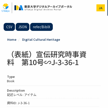
Skip
to
JA
main
content
CSV
JSON
refer/BibIX
Home
Digital Cultural Heritage
（表紙）宣伝研究時事資
料 第10号∽J-3-36-1
Type
Book
Description
記述レベル: アイテム
資料ID: J-3-36-1