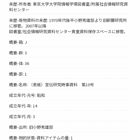
来歴-所有者: 東京大学大学院情報学環図書室/附属社会情報研究資
料センター
来歴-現物資料の来歴: 1970年代後半小野秀雄邸より旧新聞研究所
に移管。2007年以降
図書室/社会情報研究資料センター貴重資料保存スペースに移管。
概要-箱: J
概要-群: 3
概要-体: 36
概要-部: 1
概要-名称: （表紙）宣伝研究時事資料 第10号
成立年代-元号: 昭和
成立年代-年: 14
成立年代-月: 3
概要-出所: 旧小野秀雄邸
概要-物的状態-資料アイテムの量: 1