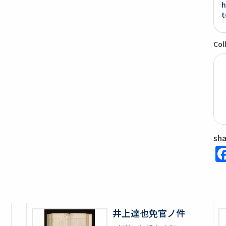
h
t
Col
sh
井上達也免官ノ件