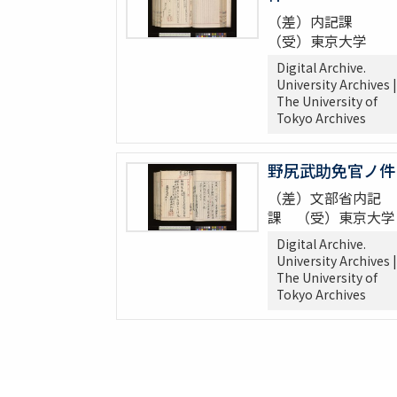
（差）内記課
（受）東京大学
Digital Archive.
University Archives |
The University of
Tokyo Archives
野尻武助免官ノ件
（差）文部省内記
課 （受）東京大学
Digital Archive.
University Archives |
The University of
Tokyo Archives