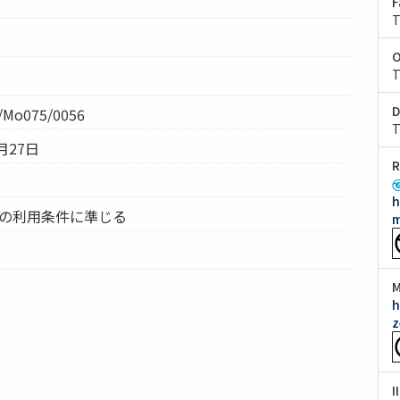
F
T
O
T
D
Mo075/0056
T
月27日
R
h
ムの利用条件に準じる
m
M
h
z
I