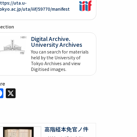
ttps://uta.u-
okyo.ac.jp/uta/iiif/59770/manifest
lection
Digital Archive.
University Archives
You can search for materials
held by the University of
Tokyo Archives and view
Digitised images.
are
Facebook
X
高階経本免官ノ件