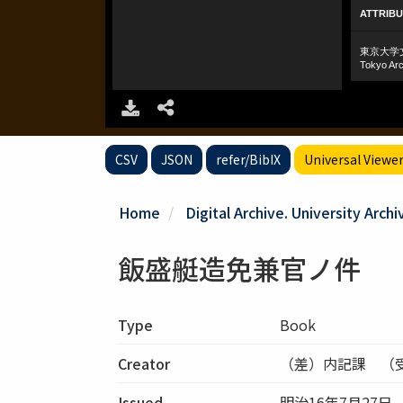
CSV
JSON
refer/BibIX
Universal Viewe
Home
Digital Archive. University Archi
飯盛艇造免兼官ノ件
Type
Book
Creator
（差）内記課 （
Issued
明治16年7月27日