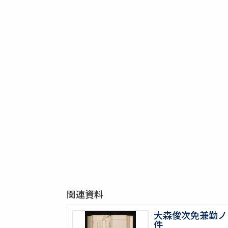
関連資料
大森俊次免兼勤ノ
件