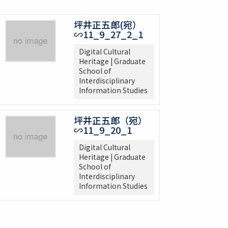
坪井正五郎(宛）
∽11_9_27_2_1
Digital Cultural
Heritage | Graduate
School of
Interdisciplinary
Information Studies
坪井正五郎（宛）
∽11_9_20_1
Digital Cultural
Heritage | Graduate
School of
Interdisciplinary
Information Studies