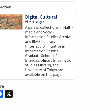
lection
Digital Cultural
Heritage
A part of collections in Multi-
media and Socio-
information Studies Archive
and III/GSII Library
(Interfaculty Initiative in
Information Studies,
Graduate School of
Interdisciplinary Information
Studies Library), the
Unviersity of Tokyo are
available on this page.
are
Facebook
X