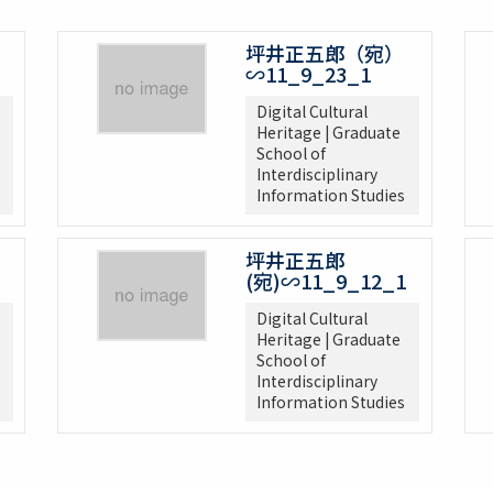
坪井正五郎（宛）
∽11_9_23_1
Digital Cultural
Heritage | Graduate
School of
Interdisciplinary
Information Studies
坪井正五郎
(宛)∽11_9_12_1
Digital Cultural
Heritage | Graduate
School of
Interdisciplinary
Information Studies