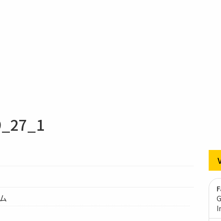
27_1
F
テム
G
I
1