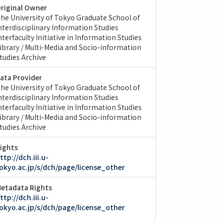
riginal Owner
he University of Tokyo Graduate School of
nterdisciplinary Information Studies
nterfaculty Initiative in Information Studies
ibrary / Multi-Media and Socio-information
tudies Archive
ata Provider
he University of Tokyo Graduate School of
nterdisciplinary Information Studies
nterfaculty Initiative in Information Studies
ibrary / Multi-Media and Socio-information
tudies Archive
ights
ttp://dch.iii.u-
okyo.ac.jp/s/dch/page/license_other
etadata Rights
ttp://dch.iii.u-
okyo.ac.jp/s/dch/page/license_other