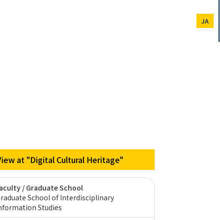
JA
View at "Digital Cultural Heritage"
aculty / Graduate School
raduate School of Interdisciplinary
nformation Studies