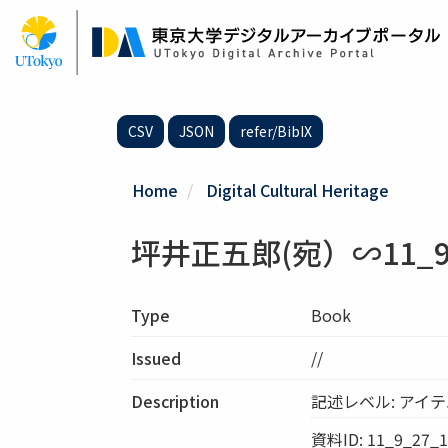
Skip
to
main
content
CSV
JSON
refer/BibIX
Home
Digital Cultural Heritage
坪井正五郎(宛）∽11_9_
Type
Book
Issued
//
Description
記述レベル: アイ
資料ID: 11_9_27_