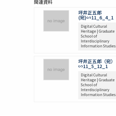
関連資料
坪井正五郎
(宛)∽11_6_4_1
Digital Cultural
Heritage | Graduate
School of
Interdisciplinary
Information Studies
坪井正五郎（宛）
∽11_5_12_1
Digital Cultural
Heritage | Graduate
School of
Interdisciplinary
Information Studies