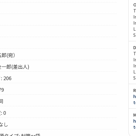
O
T
I
I
L
S
D
T
五郎(宛）
I
I
全一郎(差出人)
L
 206
S
79
R
h
同
t
 0
M
h
 なし
t
タイプ: 封筒or袋