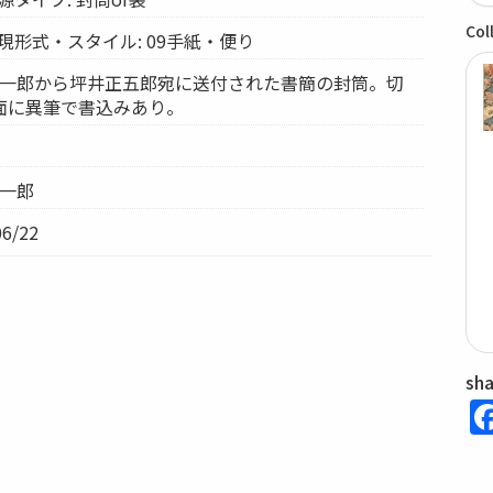
Col
現形式・スタイル: 09手紙・便り
部全一郎から坪井正五郎宛に送付された書簡の封筒。切
面に異筆で書込みあり。
全一郎
6/22
sh