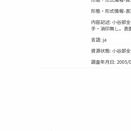
形態・形式情報-表
内容記述: 小谷
手・消印無し。表
言語: ja
資源状態: 小谷部
調査年月日: 2005/0