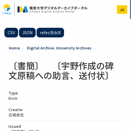
Skip
to
JA
main
content
CSV
JSON
refer/BibIX
Home
Digital Archive. University Archives
〔書簡〕 〔宇野作成の碑
文原稿への助言、送付状〕
Type
Book
Creator
古城貞吉
Issued