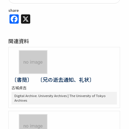
share
Facebook
X
関連資料
〔書簡〕 〔兄の逝去通知、礼状〕
古城貞吉
Digital Archive. University Archives | The University of Tokyo
Archives