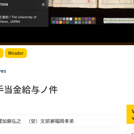
r
Mirador
ves
手当金給与ノ件
理加藤弘之 （受）文部卿福岡孝弟