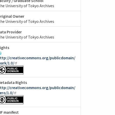
aculty / Graduate School
he University of Tokyo Archives
riginal Owner
he University of Tokyo Archives
ata Provider
he University of Tokyo Archives
ights
ttp://creativecommons.org/publicdomain/
ark/1.0/
etadata Rights
ttp://creativecommons.org/publicdomain/
ero/1.0/
IIF manifest