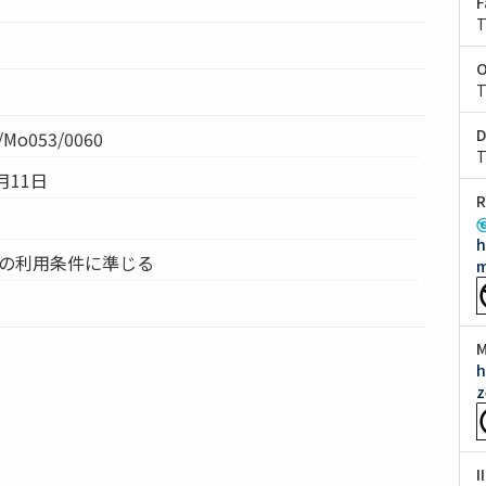
F
T
O
T
D
Mo053/0060
T
月11日
R
h
ムの利用条件に準じる
m
M
h
z
I