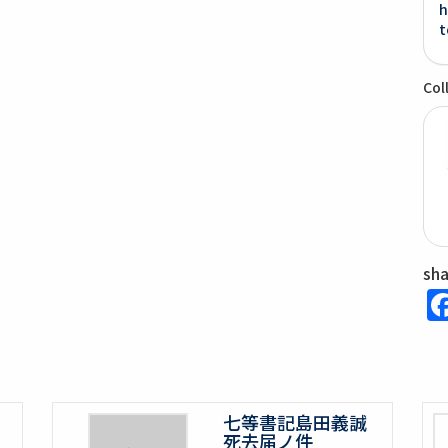
h
t
Col
sh
七等書記島田義誠
死去届ノ件