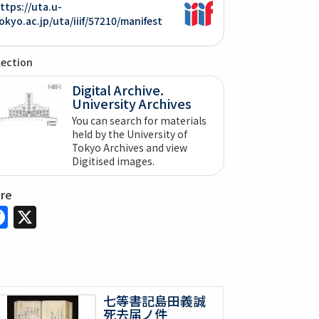
ttps://uta.u-
okyo.ac.jp/uta/iiif/57210/manifest
lection
Digital Archive.
University Archives
You can search for materials
held by the University of
Tokyo Archives and view
Digitised images.
are
Facebook
X
七等書記島田義誠
死去届ノ件