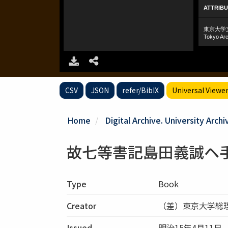
CSV
JSON
refer/BibIX
Universal Viewe
Home
Digital Archive. University Archi
故七等書記島田義誠ヘ
Type
Book
Creator
（差）東京大学総
Issued
明治15年4月11日