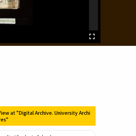
View at "Digital Archive. University Archi
ves"