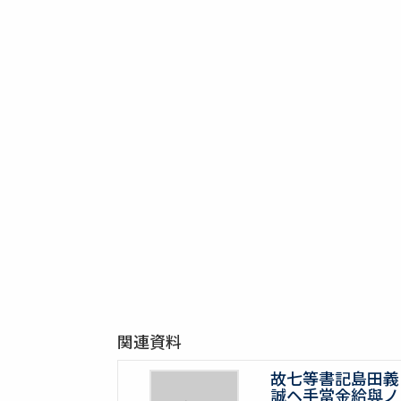
関連資料
故七等書記島田義
誠ヘ手當金給與ノ