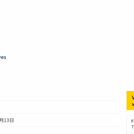
ves
月13日
F
T