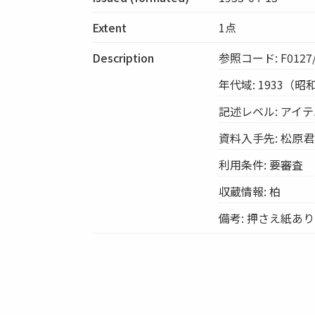
Extent
1点
Description
参照コード: F0127/
年代域: 1933（昭
記述レベル: アイ
資料入手先: 松原
利用条件: 要審査
収蔵情報: 柏
備考: 押さえ紙あ