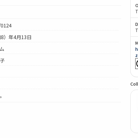
O
T
D
0124
T
和8）年4月13日
M
テム
h
z
君子
Col
り。