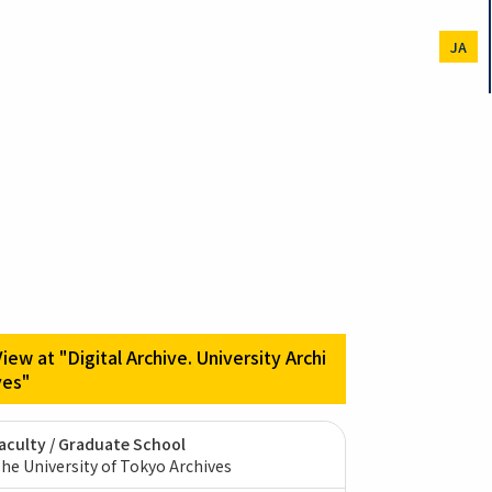
JA
View at "Digital Archive. University Archi
ves"
aculty / Graduate School
he University of Tokyo Archives