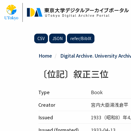
Skip
to
main
content
CSV
JSON
refer/BibIX
Home
Digital Archive. University Archi
〔位記〕叙正三位
Type
Book
Creator
宮内大臣湯浅倉平
Issued
1933（昭和8）年4
Issued (formated)
1933-04-13