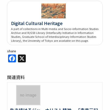
Digital Cultural Heritage
A part of collections in Multi-media and Socio-information Studies
Archive and III/GSII Library (Interfaculty Initiative in Information
Studies, Graduate School of Interdisciplinary Information Studies
Library), the Unviersity of Tokyo are available on this page.
share
Facebook
X
関連資料
生き続けるジャーナリスト精神 「森恭三記