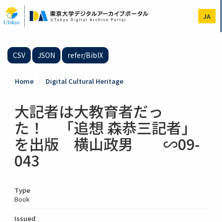
Skip
to
JA
main
content
CSV
JSON
refer/BibIX
Home
Digital Cultural Heritage
大記者は大教育者だっ
た！ 「追想 森恭三記者」
を出版 横山政男 ∽09-
043
Type
Book
Issued