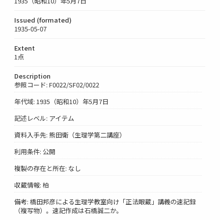
1935（昭和10）年5月7日
Issued (formated)
1935-05-07
Extent
1点
Description
参照コード: F0022/SF02/0022
年代域: 1935（昭和10）年5月7日
記述レベル: アイテム
資料入手先: 熊田衛（生理学第二講座）
利用条件: 公開
複製の存在と所在: なし
収蔵情報: 柏
備考: 橋田邦彦による生理学教室向け「正法眼蔵」講義の速記録
（複写物）。速記作成は石橋誠二か。