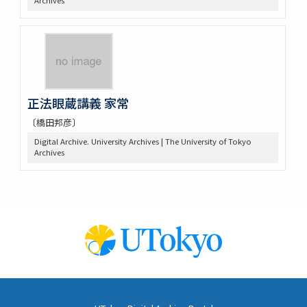
Archives
正法眼蔵講義 家常
〔橋田邦彦〕
Digital Archive. University Archives | The University of Tokyo
Archives