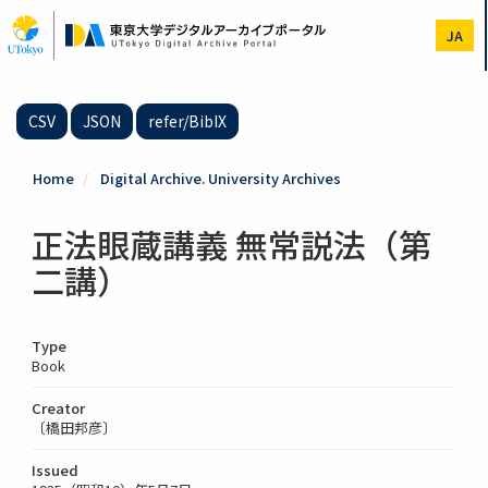
Skip
to
JA
main
content
CSV
JSON
refer/BibIX
Home
Digital Archive. University Archives
正法眼蔵講義 無常説法（第
二講）
Type
Book
Creator
〔橋田邦彦〕
Issued