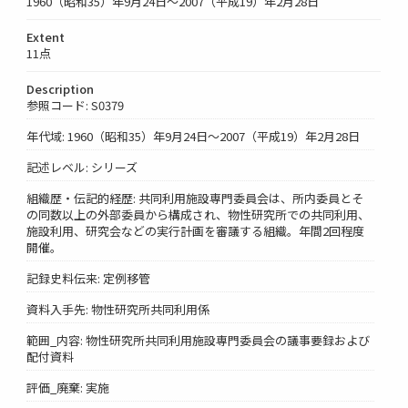
1960（昭和35）年9月24日～2007（平成19）年2月28日
Extent
11点
Description
参照コード: S0379
年代域: 1960（昭和35）年9月24日～2007（平成19）年2月28日
記述レベル: シリーズ
組織歴・伝記的経歴: 共同利用施設専門委員会は、所内委員とそ
の同数以上の外部委員から構成され、物性研究所での共同利用、
施設利用、研究会などの実行計画を審議する組織。年間2回程度
開催。
記録史料伝来: 定例移管
資料入手先: 物性研究所共同利用係
範囲_内容: 物性研究所共同利用施設専門委員会の議事要録および
配付資料
評価_廃棄: 実施