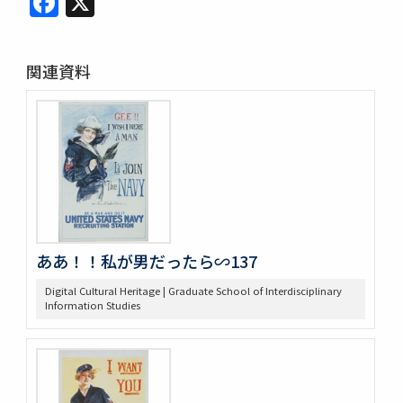
関連資料
ああ！！私が男だったら∽137
Digital Cultural Heritage | Graduate School of Interdisciplinary
Information Studies