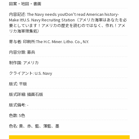
図案・地図・書画
内容記述: The Navy needs you!Don’t read American history-
Make It!U.S. Navy Recruiting Station（アメリカ海軍はあなたを必
要としています！アメリカの歴史を読むのではなく、作れ！アメ
リカ海軍徴集処）
寄与者: 印刷所:The H.C. Miner. Litho. Co., N.Y.
内容分類: 募兵
制作国: アメリカ
クライアント: U.S. Navy
版式: 平版
版式詳細: 描画石版
版式備考: -
色数: 5色
色名: 黄、赤、藍、薄藍、墨