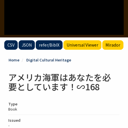
CSV
JSON
refer/BibIX
Universal Viewer
Mirador
Home
Digital Cultural Heritage
アメリカ海軍はあなたを必
要としています！∽168
Type
Book
Issued
-