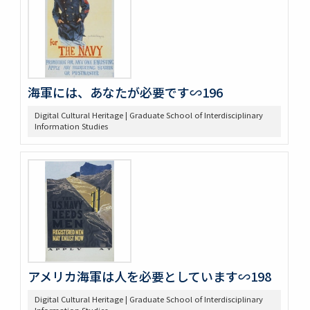
海軍には、あなたが必要です∽196
Digital Cultural Heritage | Graduate School of Interdisciplinary
Information Studies
アメリカ海軍は人を必要としています∽198
Digital Cultural Heritage | Graduate School of Interdisciplinary