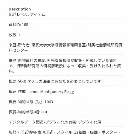
Description
記述レベル: アイテム
資料ID: 168
枚数: 1
来歴-所有者: 東京大学大学院情報学環図書室/附属社会情報研究資
料センター
来歴-現物資料の来歴: 外務省情報部が収集・所蔵していた資料
で、旧新聞研究所の何初彦教授によって収集・受け入れられた資
料。
概要-名称: アメリカ海軍はあなたを必要としています！
概要-作成: James Montgomery Flagg
概要-物的状態-長さ: 1063
概要-物的状態-幅: 714
デジタルデータ関連-デジタル化の有無: デジタル化済
形態・形式情報-表現形式・スタイル: 13絵画・版画・ポスター・