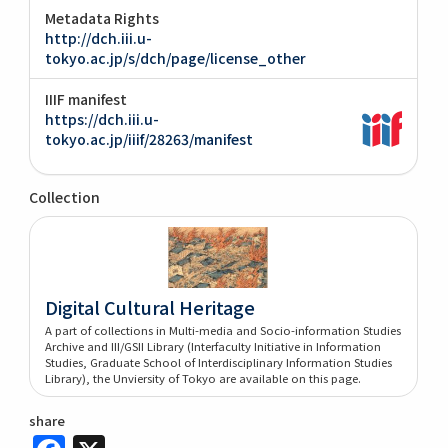
Metadata Rights
http://dch.iii.u-
tokyo.ac.jp/s/dch/page/license_other
IIIF manifest
https://dch.iii.u-
tokyo.ac.jp/iiif/28263/manifest
Collection
Digital Cultural Heritage
A part of collections in Multi-media and Socio-information Studies
Archive and III/GSII Library (Interfaculty Initiative in Information
Studies, Graduate School of Interdisciplinary Information Studies
Library), the Unviersity of Tokyo are available on this page.
share
Facebook
X