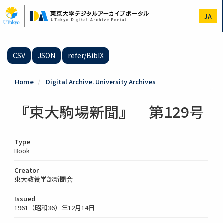
Skip
to
JA
main
content
CSV
JSON
refer/BibIX
Home
Digital Archive. University Archives
『東大駒場新聞』 第129号
Type
Book
Creator
東大教養学部新聞会
Issued
1961（昭和36）年12月14日