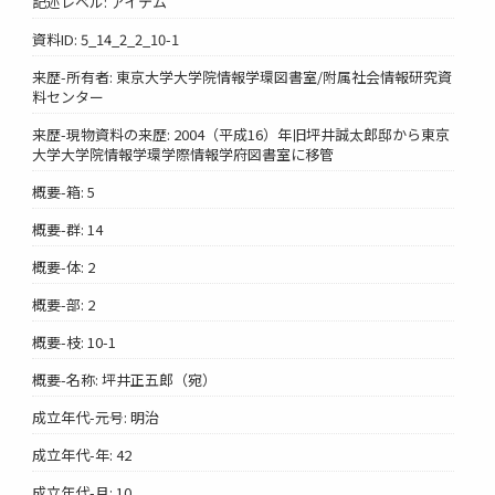
記述レベル: アイテム
資料ID: 5_14_2_2_10-1
来歴-所有者: 東京大学大学院情報学環図書室/附属社会情報研究資
料センター
来歴-現物資料の来歴: 2004（平成16）年旧坪井誠太郎邸から東京
大学大学院情報学環学際情報学府図書室に移管
概要-箱: 5
概要-群: 14
概要-体: 2
概要-部: 2
概要-枝: 10-1
概要-名称: 坪井正五郎（宛）
成立年代-元号: 明治
成立年代-年: 42
成立年代-月: 10