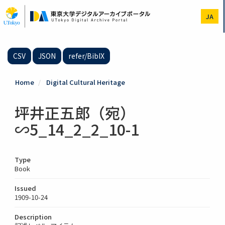
Skip
to
JA
main
content
CSV
JSON
refer/BibIX
Home
Digital Cultural Heritage
坪井正五郎（宛）
∽5_14_2_2_10-1
Type
Book
Issued
1909-10-24
Description