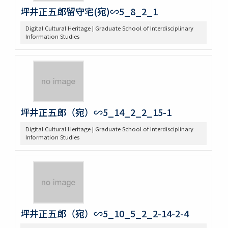
坪井正五郎留守宅(宛)∽5_8_2_1
Digital Cultural Heritage | Graduate School of Interdisciplinary
Information Studies
坪井正五郎（宛）∽5_14_2_2_15-1
Digital Cultural Heritage | Graduate School of Interdisciplinary
Information Studies
坪井正五郎（宛）∽5_10_5_2_2-14-2-4