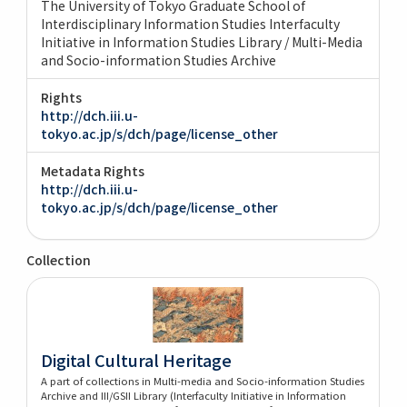
The University of Tokyo Graduate School of
Interdisciplinary Information Studies Interfaculty
Initiative in Information Studies Library / Multi-Media
and Socio-information Studies Archive
Rights
http://dch.iii.u-
tokyo.ac.jp/s/dch/page/license_other
Metadata Rights
http://dch.iii.u-
tokyo.ac.jp/s/dch/page/license_other
Collection
Digital Cultural Heritage
A part of collections in Multi-media and Socio-information Studies
Archive and III/GSII Library (Interfaculty Initiative in Information