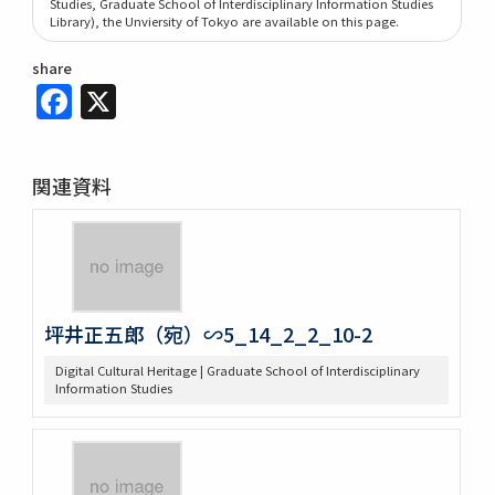
Studies, Graduate School of Interdisciplinary Information Studies
Library), the Unviersity of Tokyo are available on this page.
share
Facebook
X
関連資料
坪井正五郎（宛）∽5_14_2_2_10-2
Digital Cultural Heritage | Graduate School of Interdisciplinary
Information Studies