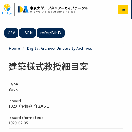
Skip
to
JA
main
content
CSV
JSON
refer/BibIX
Home
Digital Archive. University Archives
建築様式教授細目案
Type
Book
Issued
1929（昭和4）年2月5日
Issued (formated)
1929-02-05