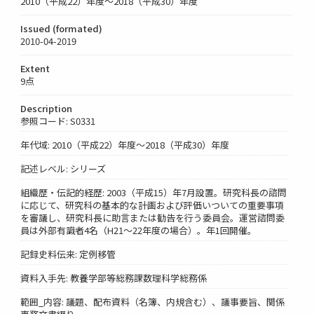
2010（平成22）年度～2018（平成30）年度
Issued (formated)
2010-04-2019
Extent
9点
Description
参照コード: S0331
年代域: 2010（平成22）年度～2018（平成30）年度
記述レベル: シリーズ
組織歴・伝記的経歴: 2003（平成15）年7月設置。研究科長の諮問
に応じて、研究科の基本的な計画および評価いついての重要事項
を審議し、研究科長に助言または勧告を行う委員会。運営諮問委
員は外部有識者4名（H21～22年度の場合）。年1回開催。
記録史料伝来: 定例移管
資料入手先: 教養学部等総務課数理科学総務係
範囲_内容: 議題、配布資料（名簿、内規含む）、議事要旨、関係