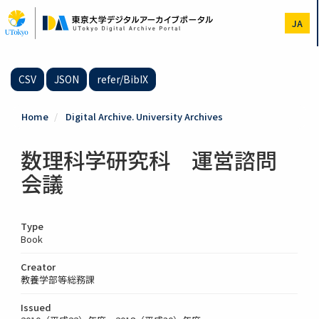
Skip
to
JA
main
content
CSV
JSON
refer/BibIX
Home
Digital Archive. University Archives
数理科学研究科 運営諮問
会議
Type
Book
Creator
教養学部等総務課
Issued