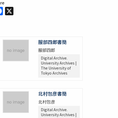
are
Facebook
X
服部四郎書簡
服部四郎
Digital Archive.
University Archives |
The University of
Tokyo Archives
北村包彦書簡
北村包彦
Digital Archive.
University Archives |