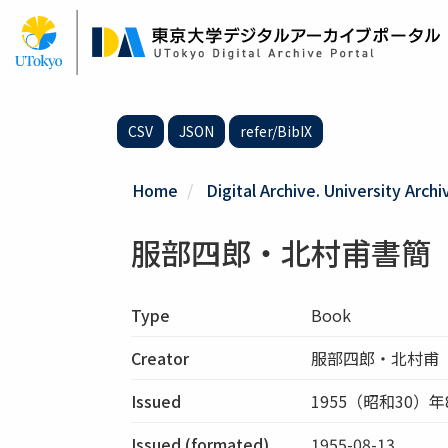
Skip
to
main
content
CSV
JSON
refer/BibIX
Home
Digital Archive. University Archi
服部四郎・北村甫書簡
Type
Book
Creator
服部四郎・北村甫
Issued
1955（昭和30）年
Issued (formated)
1955-08-13