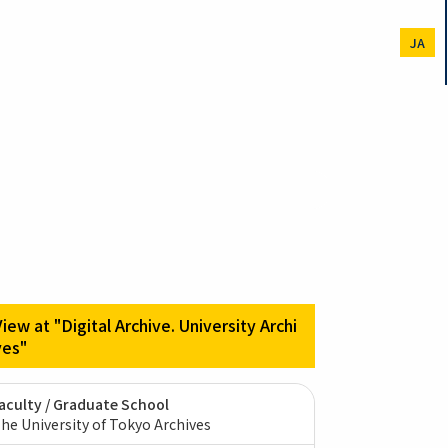
JA
View at "Digital Archive. University Archi
ves"
aculty / Graduate School
he University of Tokyo Archives