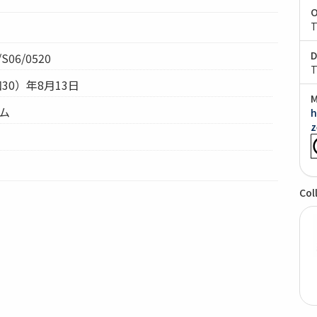
O
T
D
S06/0520
T
和30）年8月13日
M
テム
h
z
Col