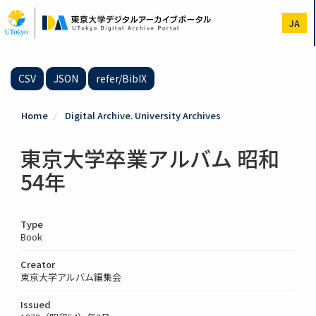
Skip
to
JA
main
content
CSV
JSON
refer/BibIX
Home
Digital Archive. University Archives
東京大学卒業アルバム 昭和
54年
Type
Book
Creator
東京大学アルバム編集会
Issued