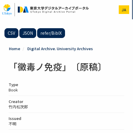
Skip
to
JA
main
content
CSV
JSON
refer/BibIX
Home
Digital Archive. University Archives
「黴毒ノ免疫」〔原稿〕
Type
Book
Creator
竹内松次郎
Issued
不明