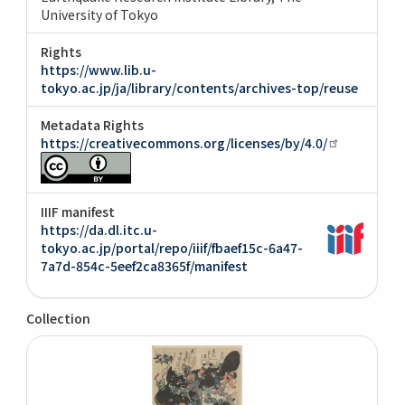
University of Tokyo
Rights
https://www.lib.u-
tokyo.ac.jp/ja/library/contents/archives-top/reuse
Metadata Rights
https://creativecommons.org/licenses/by/4.0/
IIIF manifest
https://da.dl.itc.u-
tokyo.ac.jp/portal/repo/iiif/fbaef15c-6a47-
7a7d-854c-5eef2ca8365f/manifest
Collection