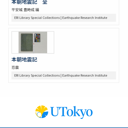
本朝地震記 全
平安城 豊時成 編
ERI Library Special Collections | Earthquake Research Institute
本朝地震記
恐震
ERI Library Special Collections | Earthquake Research Institute