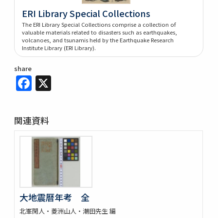
ERI Library Special Collections
The ERI Library Special Collections comprise a collection of
valuable materials related to disasters such as earthquakes,
volcanoes, and tsunamis held by the Earthquake Research
Institute Library (ERI Library).
share
Facebook
X
関連資料
大地震暦年考 全
北峯閑人・菱洲山人・潮田先生 編