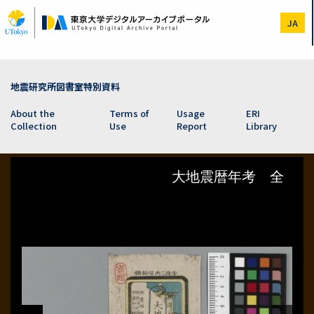
Skip
to
JA
main
content
地震研究所図書室特別資料
About the
Terms of
Usage
ERI
Collection
Use
Report
Library