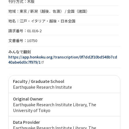
刊行方式：木版
地域：東京 / 新潟（越後．佐渡） / 全国（諸国）
地名：江戸・イタリア・越後・日本全国
請求番号：01.016-2
文書番号：10750
みんなで翻刻
https://app.honkoku.org/transcription/0f7dd2f10bd548b7cd
40abe6d0c7f979/1
Faculty / Graduate School
Earthquake Research Institute
Original Owner
Earthquake Research Institute Library, The
University of Tokyo
Data Provider
Earthquake Research Institute Library, The