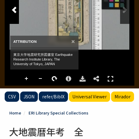
CSV
JSON
refer/BibIX
Universal Viewer
Mirador
Home
ERI Library Special Collections
大地震暦年考 全