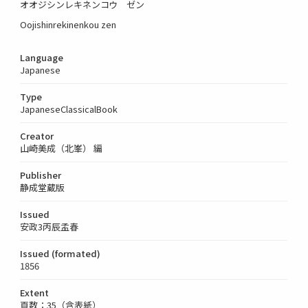
オオジシンレキネンコウ ゼン
Oojishinrekinenkou zen
Language
Japanese
Type
JapaneseClassicalBook
Creator
山崎美成（北峯） 編
Publisher
静成堂蔵版
Issued
安政3丙辰孟春
Issued (formated)
1856
Extent
頁数：35（含表紙）