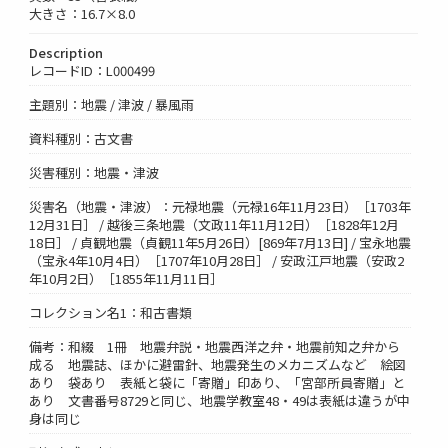
大きさ：16.7×8.0
Description
レコードID：L000499
主題別：地震 / 津波 / 暴風雨
資料種別：古文書
災害種別：地震・津波
災害名（地震・津波）：元禄地震（元禄16年11月23日）［1703年
12月31日］ / 越後三条地震（文政11年11月12日）［1828年12月
18日］ / 貞観地震（貞観11年5月26日）[869年7月13日] / 宝永地震
（宝永4年10月4日）［1707年10月28日］ / 安政江戸地震（安政2
年10月2日）［1855年11月11日］
コレクション名1：和古書類
備考：和綴 1冊 地震弁説・地震西洋之弁・地震前知之弁から
成る 地震誌、ほかに避雷針、地震発生のメカニズムなど 絵図
あり 袋あり 表紙と袋に「寄贈」印あり、「宮部所員寄贈」と
あり 文書番号8729と同じ、地震学教室48・49は表紙は違うが中
身は同じ