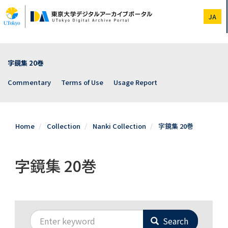
Skip
to
JA
main
content
字鏡集 20巻
Commentary
Terms of Use
Usage Report
Home
Collection
Nanki Collection
字鏡集 20巻
字鏡集 20巻
Search