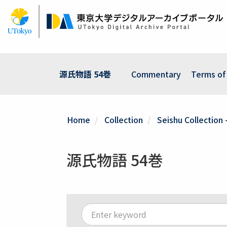
Skip
to
main
content
源氏物語 54巻
Commentary
Terms of
Home
Collection
Seishu Collection 
源氏物語 54巻