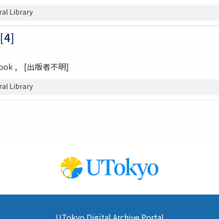
l Library
4]
Book
[出版者不明]
l Library
UTokyo Digital Archive Portal