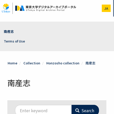
Skip
to
JA
main
content
南産志
Terms of Use
Home
Collection
Honzosho collection
南産志
南産志
Search