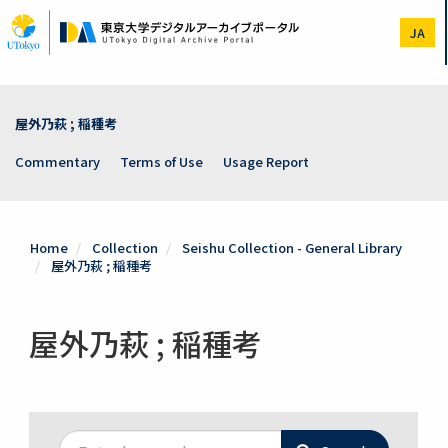
Skip
to
JA
main
content
屋外乃萩 ; 稲種考
Commentary
Terms of Use
Usage Report
Home
Collection
Seishu Collection - General Library
屋外乃萩 ; 稲種考
屋外乃萩 ; 稲種考