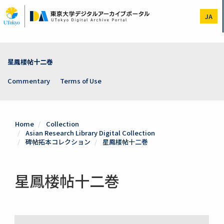
Skip
to
JA
main
content
星鳳楼帖十二巻
Commentary
Terms of Use
Home
Collection
Asian Research Library Digital Collection
碑帖拓本コレクション
星鳳楼帖十二巻
星鳳楼帖十二巻