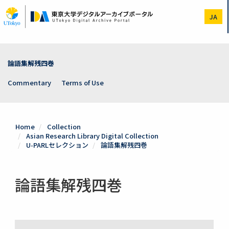
Skip
to
JA
main
content
論語集解残四巻
Commentary
Terms of Use
Home
Collection
Asian Research Library Digital Collection
U-PARLセレクション
論語集解残四巻
論語集解残四巻