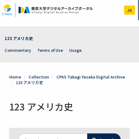
Skip
to
JA
main
content
123 アメリカ史
Commentary
Terms of Use
Usage
Home
Collection
CPAS Takagi Yasaka Digital Archive
123 アメリカ史
123 アメリカ史