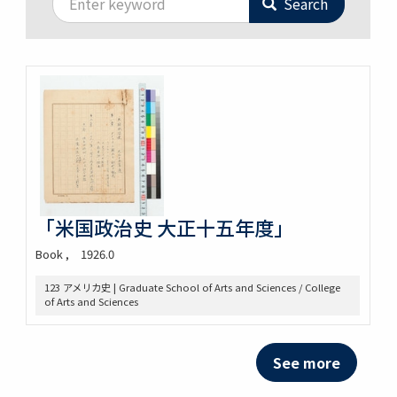
Search
「米国政治史 大正十五年度」
Book
1926.0
123 アメリカ史 | Graduate School of Arts and Sciences / College
of Arts and Sciences
See more