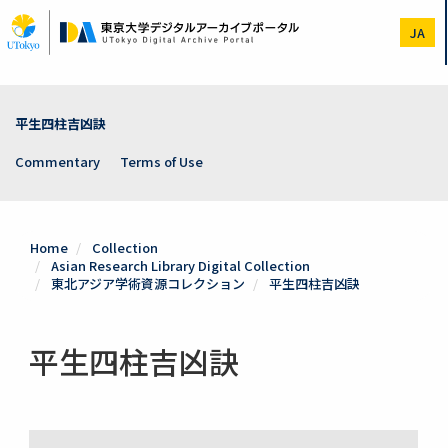
Skip
to
JA
main
content
平生四柱吉凶訣
Commentary
Terms of Use
Home
Collection
Asian Research Library Digital Collection
東北アジア学術資源コレクション
平生四柱吉凶訣
平生四柱吉凶訣