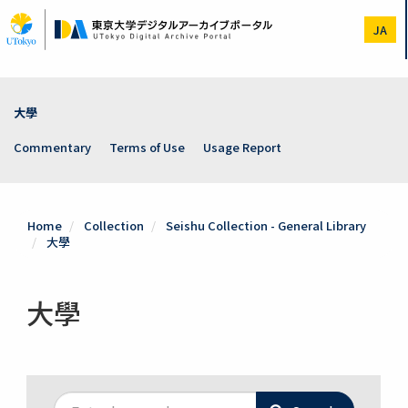
Skip
to
JA
main
content
大學
Commentary
Terms of Use
Usage Report
Home
Collection
Seishu Collection - General Library
大學
大學