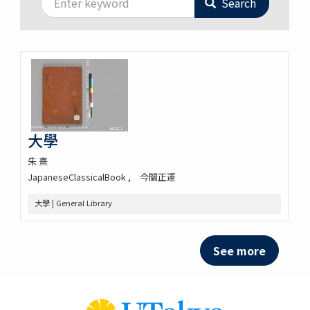
Search
大學
朱 熹
JapaneseClassicalBook
今關正運
大學 | General Library
See more